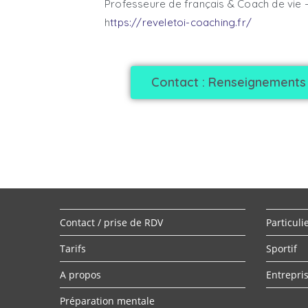
Professeure de français & Coach de vie 
h
ttps://reveletoi-coaching.fr/
Contact : Renseignements 
Contact / prise de RDV
Particuli
Tarifs
Sportif
A propos
Entrepri
Préparation mentale