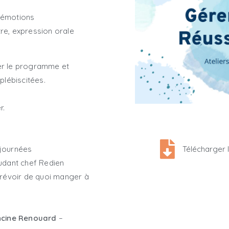
s émotions
re, expression orale
er le programme et
plébiscitées.
r.
 journées
Télécharger
judant chef Redien
prévoir de quoi manger à
ncine Renouard
–