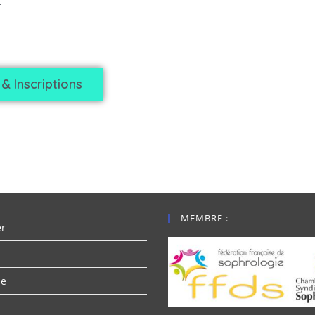
–
& Inscriptions
MEMBRE :
er
se